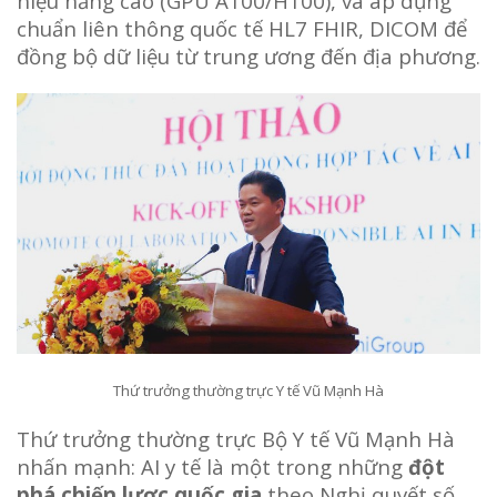
hiệu năng cao (GPU A100/H100), và áp dụng
chuẩn liên thông quốc tế HL7 FHIR, DICOM để
đồng bộ dữ liệu từ trung ương đến địa phương.
Thứ trưởng thường trực Y tế Vũ Mạnh Hà
Thứ trưởng thường trực Bộ Y tế Vũ Mạnh Hà
nhấn mạnh: AI y tế là một trong những
đột
phá chiến lược quốc gia
theo Nghị quyết số