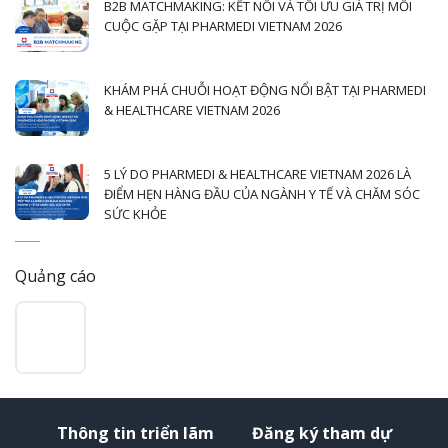
B2B MATCHMAKING: KẾT NỐI VÀ TỐI ƯU GIÁ TRỊ MỖI
CUỘC GẶP TẠI PHARMEDI VIETNAM 2026
KHÁM PHÁ CHUỖI HOẠT ĐỘNG NỔI BẬT TẠI PHARMEDI
& HEALTHCARE VIETNAM 2026
5 LÝ DO PHARMEDI & HEALTHCARE VIETNAM 2026 LÀ
ĐIỂM HẸN HÀNG ĐẦU CỦA NGÀNH Y TẾ VÀ CHĂM SÓC
SỨC KHỎE
Quảng cáo
Thông tin triển lãm
Đăng ký tham dự