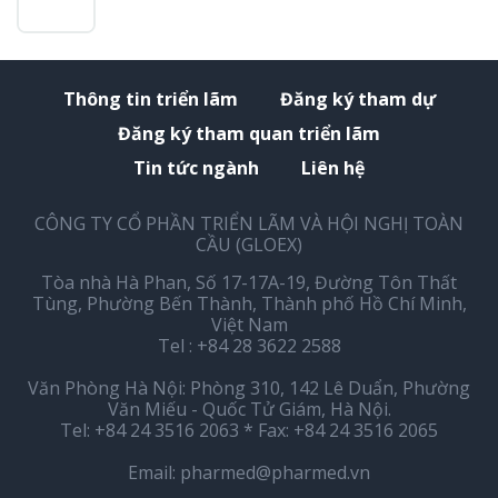
Thông tin triển lãm
Đăng ký tham dự
Đăng ký tham quan triển lãm
Tin tức ngành
Liên hệ
CÔNG TY CỔ PHẦN TRIỂN LÃM VÀ HỘI NGHỊ TOÀN
CẦU (GLOEX)
Tòa nhà Hà Phan, Số 17-17A-19, Đường Tôn Thất
Tùng, Phường Bến Thành, Thành phố Hồ Chí Minh,
Việt Nam
Tel : +84 28 3622 2588
Văn Phòng Hà Nội: Phòng 310, 142 Lê Duẩn, Phường
Văn Miếu - Quốc Tử Giám, Hà Nội.
Tel: +84 24 3516 2063 * Fax: +84 24 3516 2065
Email:
pharmed@pharmed.vn