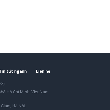
Tin tức ngành
Liên hệ
EX)
hố Hồ Chí Minh, Việt Nam
Giám, Hà Nội.