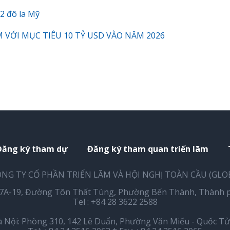
22 đô la Mỹ
VỚI MỤC TIÊU 10 TỶ USD VÀO NĂM 2026
Đăng ký tham dự
Đăng ký tham quan triển lãm
NG TY CỔ PHẦN TRIỂN LÃM VÀ HỘI NGHỊ TOÀN CẦU (GLO
17A-19, Đường Tôn Thất Tùng, Phường Bến Thành, Thành p
Tel : +84 28 3622 2588
 Nội: Phòng 310, 142 Lê Duẩn, Phường Văn Miếu - Quốc Tử 