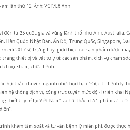
 Nam lần thứ 12. Ảnh: VGP/Lê Anh
ị đến từ 25 quốc gia và vùng lãnh thổ như Anh, Australia, 
ển, Hàn Quốc, Nhật Bản, Ấn Độ, Trung Quốc, Singapore, Đài
armedi 2017 sẽ trưng bày, giới thiệu các sản phẩm dược; má
rang thiết bị và vật tư y tế; các sản phẩm, dịch vụ chăm sóc
 dịch vụ khám, chữa bệnh...
 các hội thảo chuyên ngành như: hội thảo “Điều trị bệnh lý 
iện hệ thống dịch vụ công trực tuyến mức độ 4 triển khai N
ang thiết bị y tế tại Việt Nam” và hội thảo dược phẩm và cuộc
diện".
trình khám tầm soát và tư vấn bệnh lý miễn phí, được thực h