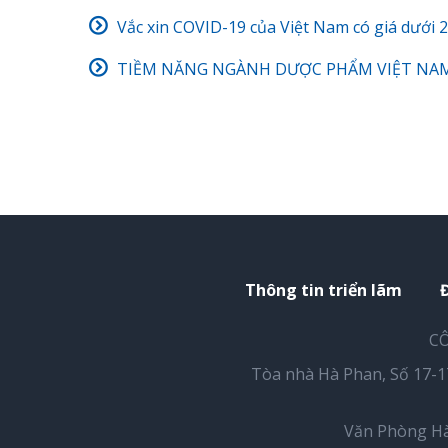
Vắc xin COVID-19 của Việt Nam có giá dưới 
TIỀM NĂNG NGÀNH DƯỢC PHẨM VIỆT NAM 
Thông tin triển lãm
CÔ
Tòa nhà Hà Phan, Số 17-
Văn Phòng Hà