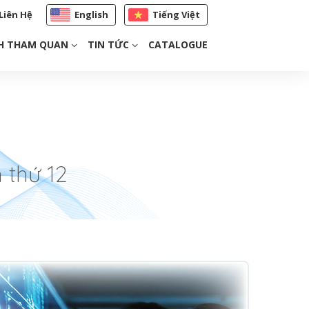
Liên Hệ
English
Tiếng Việt
H THAM QUAN
TIN TỨC
CATALOGUE
 thứ 12