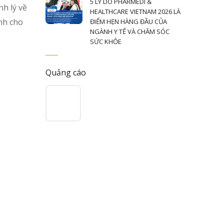
5 LÝ DO PHARMEDI &
h lý về
HEALTHCARE VIETNAM 2026 LÀ
nh cho
ĐIỂM HẸN HÀNG ĐẦU CỦA
NGÀNH Y TẾ VÀ CHĂM SÓC
SỨC KHỎE
Quảng cáo