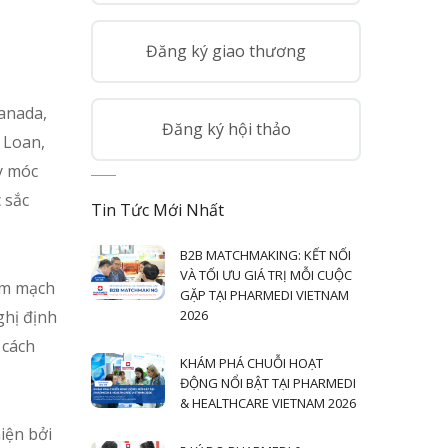
Đăng ký giao thương
Canada,
Đăng ký hội thảo
 Loan,
y móc
 sắc
Tin Tức Mới Nhất
B2B MATCHMAKING: KẾT NỐI
VÀ TỐI ƯU GIÁ TRỊ MỖI CUỘC
Tim mạch
GẶP TẠI PHARMEDI VIETNAM
ghị định
2026
 cách
KHÁM PHÁ CHUỖI HOẠT
ĐỘNG NỔI BẬT TẠI PHARMEDI
& HEALTHCARE VIETNAM 2026
iện bởi