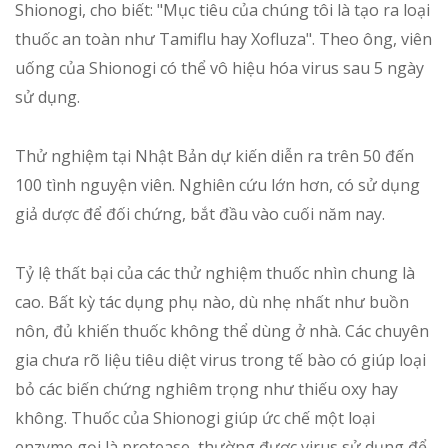
Shionogi, cho biết: "Mục tiêu của chúng tôi là tạo ra loại
thuốc an toàn như Tamiflu hay Xofluza". Theo ông, viên
uống của Shionogi có thể vô hiệu hóa virus sau 5 ngày
sử dụng.
Thử nghiệm tại Nhật Bản dự kiến diễn ra trên 50 đến
100 tình nguyện viên. Nghiên cứu lớn hơn, có sử dụng
giả dược để đối chứng, bắt đầu vào cuối năm nay.
Tỷ lệ thất bại của các thử nghiệm thuốc nhìn chung là
cao. Bất kỳ tác dụng phụ nào, dù nhẹ nhất như buồn
nôn, đủ khiến thuốc không thể dùng ở nhà. Các chuyên
gia chưa rõ liệu tiêu diệt virus trong tế bào có giúp loại
bỏ các biến chứng nghiêm trọng như thiếu oxy hay
không. Thuốc của Shionogi giúp ức chế một loại
enzyme gọi là protease, thường được virus sử dụng để