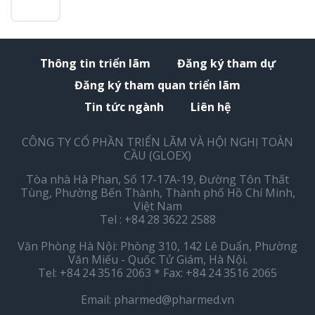
Thông tin triển lãm
Đăng ký tham dự
Đăng ký tham quan triển lãm
Tin tức ngành
Liên hệ
CÔNG TY CỔ PHẦN TRIỂN LÃM VÀ HỘI NGHỊ TOÀN
CẦU (GLOEX)
Tòa nhà Hà Phan, Số 17-17A-19, Đường Tôn Thất
Tùng, Phường Bến Thành, Thành phố Hồ Chí Minh,
Việt Nam
Tel : +84 28 3622 2588
Văn Phòng Hà Nội: Phòng 310, 142 Lê Duẩn, Phường
Văn Miếu - Quốc Tử Giám, Hà Nội.
Tel: +84 24 3516 2063 * Fax: +84 24 3516 2065
Email:
pharmed@pharmed.vn