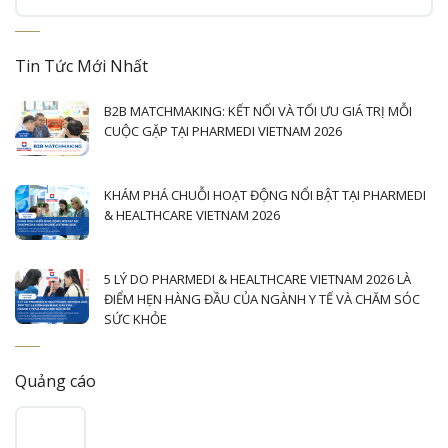
Tin Tức Mới Nhất
B2B MATCHMAKING: KẾT NỐI VÀ TỐI ƯU GIÁ TRỊ MỖI
CUỘC GẶP TẠI PHARMEDI VIETNAM 2026
KHÁM PHÁ CHUỖI HOẠT ĐỘNG NỔI BẬT TẠI PHARMEDI
& HEALTHCARE VIETNAM 2026
5 LÝ DO PHARMEDI & HEALTHCARE VIETNAM 2026 LÀ
ĐIỂM HẸN HÀNG ĐẦU CỦA NGÀNH Y TẾ VÀ CHĂM SÓC
SỨC KHỎE
Quảng cáo