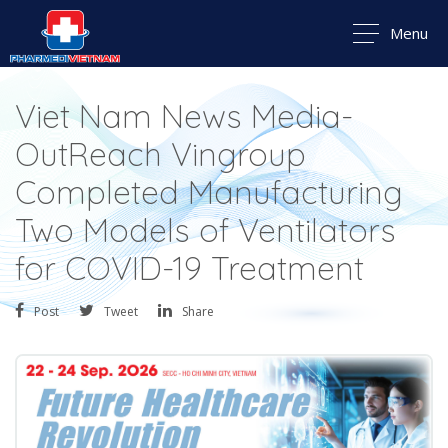
Menu
Viet Nam News Media-
OutReach Vingroup
Completed Manufacturing
Two Models of Ventilators
for COVID-19 Treatment
Post
Tweet
Share