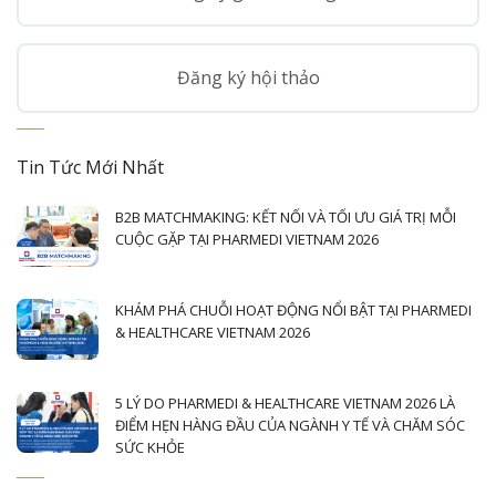
Đăng ký hội thảo
Tin Tức Mới Nhất
B2B MATCHMAKING: KẾT NỐI VÀ TỐI ƯU GIÁ TRỊ MỖI
CUỘC GẶP TẠI PHARMEDI VIETNAM 2026
KHÁM PHÁ CHUỖI HOẠT ĐỘNG NỔI BẬT TẠI PHARMEDI
& HEALTHCARE VIETNAM 2026
5 LÝ DO PHARMEDI & HEALTHCARE VIETNAM 2026 LÀ
ĐIỂM HẸN HÀNG ĐẦU CỦA NGÀNH Y TẾ VÀ CHĂM SÓC
SỨC KHỎE