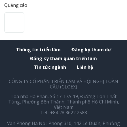
Quảng cáo
Thông tin triển lãm
Đăng ký tham dự
Đăng ký tham quan triển lãm
Tin tức ngành
Liên hệ
CÔNG TY CỔ PHẦN TRIỂN LÃM VÀ HỘI NGHỊ TOÀN
CẦU (GLOEX)
Tòa nhà Hà Phan, Số 17-17A-19, Đường Tôn Thất
Tùng, Phường Bến Thành, Thành phố Hồ Chí Minh,
Việt Nam
Tel : +84 28 3622 2588
Văn Phòng Hà Nội: Phòng 310, 142 Lê Duẩn, Phường