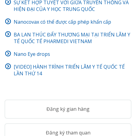
SỰ KẾT HỢP TUYỆT VỜI GIỮA TRUYỀN THỐNG VÀ
HIỆN ĐẠI CỦA Y HỌC TRUNG QUỐC
Nanocovax có thể được cấp phép khẩn cấp
BA LAN THÚC ĐẨY THƯƠNG MẠI TẠI TRIỂN LÃM Y
TẾ QUỐC TẾ PHARMEDI VIETNAM
Nano Eye drops
[VIDEO] HÀNH TRÌNH TRIỂN LÃM Y TẾ QUỐC TẾ
LẦN THỨ 14
Đăng ký gian hàng
Đăng ký tham quan