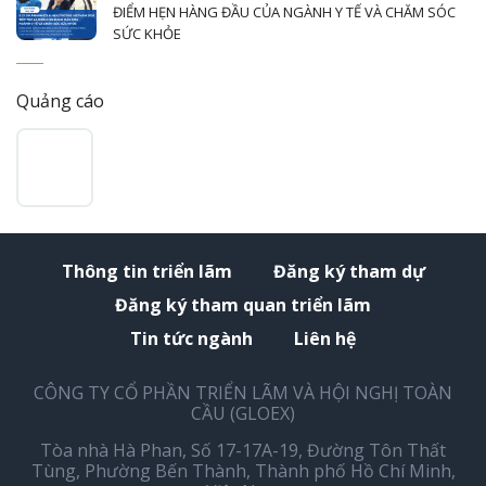
ĐIỂM HẸN HÀNG ĐẦU CỦA NGÀNH Y TẾ VÀ CHĂM SÓC
SỨC KHỎE
Quảng cáo
Thông tin triển lãm
Đăng ký tham dự
Đăng ký tham quan triển lãm
Tin tức ngành
Liên hệ
CÔNG TY CỔ PHẦN TRIỂN LÃM VÀ HỘI NGHỊ TOÀN
CẦU (GLOEX)
Tòa nhà Hà Phan, Số 17-17A-19, Đường Tôn Thất
Tùng, Phường Bến Thành, Thành phố Hồ Chí Minh,