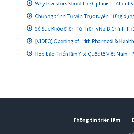
Why Investors Should be Optimistic About V
Chương trình Tư vấn Trực tuyến " Ứng dụng 
Sổ Sức Khỏe Điện Tử Trên VNeID Chính Thứ
[VIDEO] Opening of 14th Pharmedi & Health
Họp báo Triển lãm Y tế Quốc tế Việt Nam -
Thông tin triển lãm