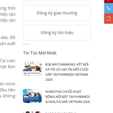
ong thời
Đăng ký giao thương
tiếp cận
 tiếp cận
Đăng ký hội thảo
 dào. Bộ
sản xuất
Tin Tức Mới Nhất
Tại cuộc
B2B MATCHMAKING: KẾT NỐI
Nhật Bản
VÀ TỐI ƯU GIÁ TRỊ MỖI CUỘC
GẶP TẠI PHARMEDI VIETNAM
2026
iên minh
đầu tiên
KHÁM PHÁ CHUỖI HOẠT
u, không
ĐỘNG NỔI BẬT TẠI PHARMEDI
& HEALTHCARE VIETNAM 2026