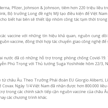
rna, Pfizer, Johnson & Johnson, tiêm hơn 220 triệu liều tr
brink, Bộ trưởng Long đề nghị Mỹ tạo điều kiện để Việt Nam 
nk cho biết hai bên sẽ thiết lập nhóm công tác tạm thời trong
các vaccine với những tín hiệu khả quan, nguồn cung dồi
guồn vaccine, đồng thời hợp tác chuyển giao công nghệ để 
ai nước đã có những hỗ trợ trong phòng chống Covid-19. 
uyễn Phú Trọng với Thủ tướng Suga Yoshihide hôm 22/3, 
từ châu Âu. Theo Trưởng Phái đoàn EU Giorgio Aliberti, L
ế Covax. Ngày 1/4 Việt Nam đã nhận được hơn 800.000 liều 
rợ trong các chính sách tiếp cận nguồn vaccine của châu Â
hay các chương trình khác.