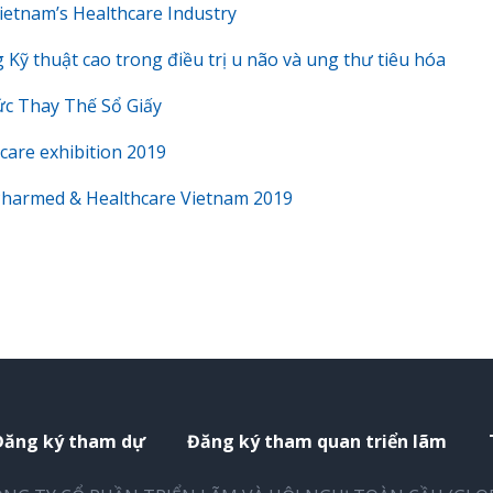
ietnam’s Healthcare Industry
Kỹ thuật cao trong điều trị u não và ung thư tiêu hóa
c Thay Thế Sổ Giấy
care exhibition 2019
 Pharmed & Healthcare Vietnam 2019
Đăng ký tham dự
Đăng ký tham quan triển lãm