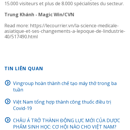
15.000 visiteurs et plus de 8.000 spécialistes du secteur.
Trung Khánh - Magic Win/CVN
Read more: https://lecourrier.vn/la-science-medicale-
asiatique-et-ses-changements-a-lepoque-de-lindustrie-
40/517490.html
TIN LIÊN QUAN
Vingroup hoàn thành chế tạo máy thở trong ba
tuần
Việt Nam tổng hợp thành công thuốc điều trị
Covid-19
CHÂU Á TRỞ THÀNH ĐỘNG LỰC MỚI CỦA DƯỢC
PHẨM SINH HỌC: CƠ HỘI NÀO CHO VIỆT NAM?