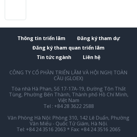
Thông tin triển lãm
Đăng ký tham dự
Đăng ký tham quan triển lãm
Tin tức ngành
Liên hệ
CÔNG TY CỔ PHẦN TRIỂN LÃM VÀ HỘI NGHỊ TOÀN
CẦU (GLOEX)
Tòa nhà Hà Phan, Số 17-17A-19, Đường Tôn Thất
Tùng, Phường Bến Thành, Thành phố Hồ Chí Minh,
Việt Nam
Tel : +84 28 3622 2588
Văn Phòng Hà Nội: Phòng 310, 142 Lê Duẩn, Phường
Văn Miếu - Quốc Tử Giám, Hà Nội.
Tel: +84 24 3516 2063 * Fax: +84 24 3516 2065