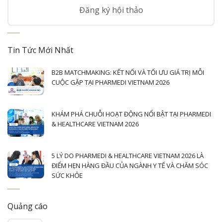
Đăng ký hội thảo
Tin Tức Mới Nhất
B2B MATCHMAKING: KẾT NỐI VÀ TỐI ƯU GIÁ TRỊ MỖI
CUỘC GẶP TẠI PHARMEDI VIETNAM 2026
KHÁM PHÁ CHUỖI HOẠT ĐỘNG NỔI BẬT TẠI PHARMEDI
& HEALTHCARE VIETNAM 2026
5 LÝ DO PHARMEDI & HEALTHCARE VIETNAM 2026 LÀ
ĐIỂM HẸN HÀNG ĐẦU CỦA NGÀNH Y TẾ VÀ CHĂM SÓC
SỨC KHỎE
Quảng cáo