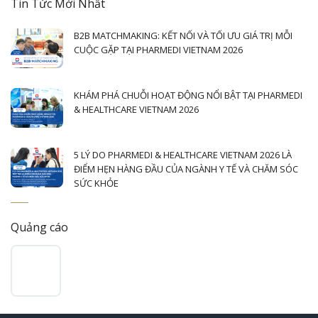
Tin Tức Mới Nhất
B2B MATCHMAKING: KẾT NỐI VÀ TỐI ƯU GIÁ TRỊ MỖI
CUỘC GẶP TẠI PHARMEDI VIETNAM 2026
KHÁM PHÁ CHUỖI HOẠT ĐỘNG NỔI BẬT TẠI PHARMEDI
& HEALTHCARE VIETNAM 2026
5 LÝ DO PHARMEDI & HEALTHCARE VIETNAM 2026 LÀ
ĐIỂM HẸN HÀNG ĐẦU CỦA NGÀNH Y TẾ VÀ CHĂM SÓC
SỨC KHỎE
Quảng cáo