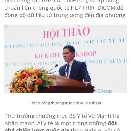
hiệu năng cao (GPU A100/H100), và áp dụng
chuẩn liên thông quốc tế HL7 FHIR, DICOM để
đồng bộ dữ liệu từ trung ương đến địa phương.
Thứ trưởng thường trực Y tế Vũ Mạnh Hà
Thứ trưởng thường trực Bộ Y tế Vũ Mạnh Hà
nhấn mạnh: AI y tế là một trong những
đột
phá chiến lược quốc gia
theo Nghị quyết số