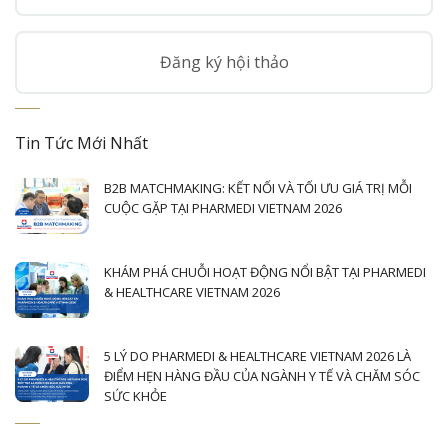
Đăng ký hội thảo
Tin Tức Mới Nhất
B2B MATCHMAKING: KẾT NỐI VÀ TỐI ƯU GIÁ TRỊ MỖI
CUỘC GẶP TẠI PHARMEDI VIETNAM 2026
KHÁM PHÁ CHUỖI HOẠT ĐỘNG NỔI BẬT TẠI PHARMEDI
& HEALTHCARE VIETNAM 2026
5 LÝ DO PHARMEDI & HEALTHCARE VIETNAM 2026 LÀ
ĐIỂM HẸN HÀNG ĐẦU CỦA NGÀNH Y TẾ VÀ CHĂM SÓC
SỨC KHỎE