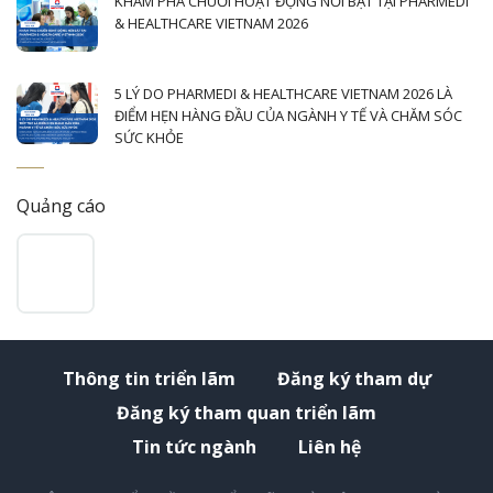
KHÁM PHÁ CHUỖI HOẠT ĐỘNG NỔI BẬT TẠI PHARMEDI
& HEALTHCARE VIETNAM 2026
5 LÝ DO PHARMEDI & HEALTHCARE VIETNAM 2026 LÀ
ĐIỂM HẸN HÀNG ĐẦU CỦA NGÀNH Y TẾ VÀ CHĂM SÓC
SỨC KHỎE
Quảng cáo
Thông tin triển lãm
Đăng ký tham dự
Đăng ký tham quan triển lãm
Tin tức ngành
Liên hệ