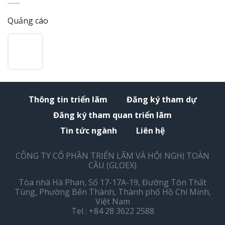
Quảng cáo
Thông tin triển lãm
Đăng ký tham dự
Đăng ký tham quan triển lãm
Tin tức ngành
Liên hệ
CÔNG TY CỔ PHẦN TRIỂN LÃM VÀ HỘI NGHỊ TOÀN
CẦU (GLOEX)
Tòa nhà Hà Phan, Số 17-17A-19, Đường Tôn Thất
Tùng, Phường Bến Thành, Thành phố Hồ Chí Minh,
Việt Nam
Tel : +84 28 3622 2588