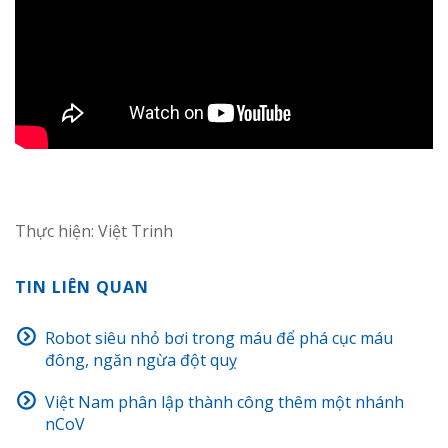
Thực hiện: Việt Trinh
TIN LIÊN QUAN
Robot siêu nhỏ bơi trong máu để phá cục máu
đông, ngăn ngừa đột quỵ
Việt Nam phân lập thành công thêm một nhánh
nCoV