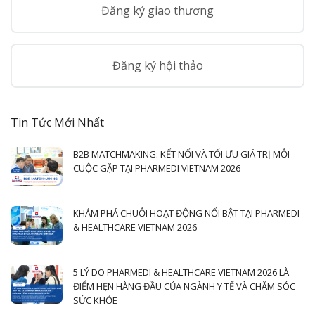
Đăng ký giao thương
Đăng ký hội thảo
Tin Tức Mới Nhất
B2B MATCHMAKING: KẾT NỐI VÀ TỐI ƯU GIÁ TRỊ MỖI
CUỘC GẶP TẠI PHARMEDI VIETNAM 2026
KHÁM PHÁ CHUỖI HOẠT ĐỘNG NỔI BẬT TẠI PHARMEDI
& HEALTHCARE VIETNAM 2026
5 LÝ DO PHARMEDI & HEALTHCARE VIETNAM 2026 LÀ
ĐIỂM HẸN HÀNG ĐẦU CỦA NGÀNH Y TẾ VÀ CHĂM SÓC
SỨC KHỎE