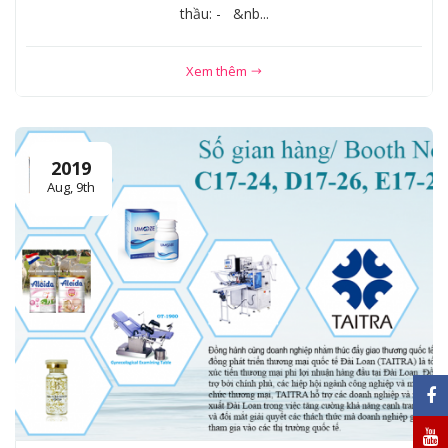
thầu: - &nb...
Xem thêm
2019
Aug, 9th