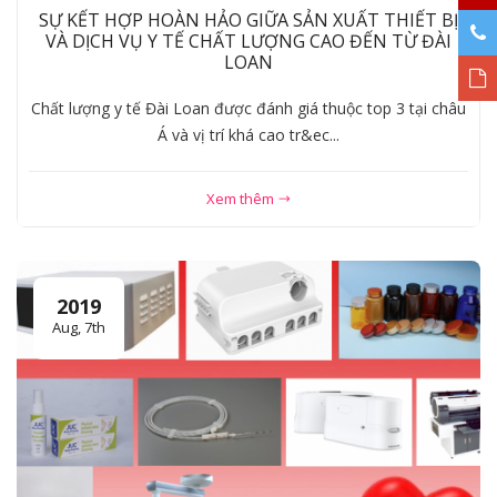
SỰ KẾT HỢP HOÀN HẢO GIỮA SẢN XUẤT THIẾT BỊ
VÀ DỊCH VỤ Y TẾ CHẤT LƯỢNG CAO ĐẾN TỪ ĐÀI
LOAN
Chất lượng y tế Đài Loan được đánh giá thuộc top 3 tại châu
Á và vị trí khá cao tr&ec...
Xem thêm
2019
Aug, 7th