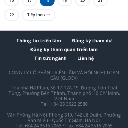
16
17
18
19
20
21
22
Tiếp theo
Thông tin triển lãm
Đăng ký tham dự
Đăng ký tham quan triển lãm
Tin tức ngành
Liên hệ
CÔNG TY CỔ PHẦN TRIỂN LÃM VÀ HỘI NGHỊ TOÀN
CẦU (GLOEX)
Tòa nhà Hà Phan, Số 17-17A-19, Đường Tôn Thất
Tùng, Phường Bến Thành, Thành phố Hồ Chí Minh,
Việt Nam
Tel : +84 28 3622 2588
Văn Phòng Hà Nội: Phòng 310, 142 Lê Duẩn, Phường
Văn Miếu - Quốc Tử Giám, Hà Nội.
Tel: +84 24 3516 2063 * Fax: +84 24 3516 2065