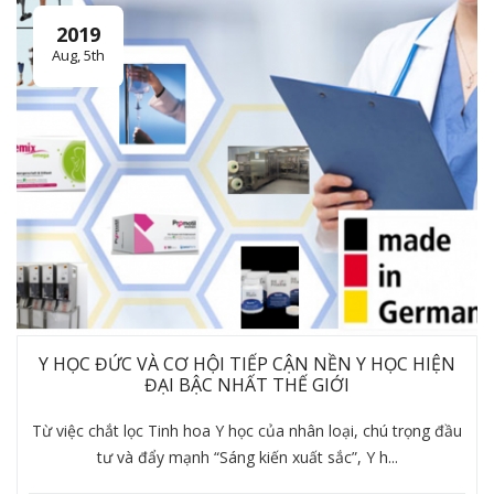
2019
Aug, 5th
Y HỌC ĐỨC VÀ CƠ HỘI TIẾP CẬN NỀN Y HỌC HIỆN
ĐẠI BẬC NHẤT THẾ GIỚI
Từ việc chắt lọc Tinh hoa Y học của nhân loại, chú trọng đầu
tư và đẩy mạnh “Sáng kiến xuất sắc”, Y h...