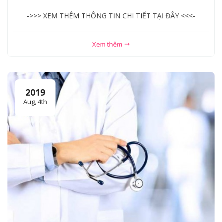
->>> XEM THÊM THÔNG TIN CHI TIẾT TẠI ĐÂY <<<-
Xem thêm
2019
Aug, 4th