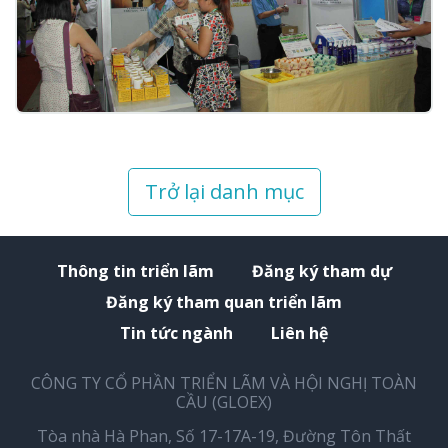
Trở lại danh mục
Thông tin triển lãm
Đăng ký tham dự
Đăng ký tham quan triển lãm
Tin tức ngành
Liên hệ
CÔNG TY CỔ PHẦN TRIỂN LÃM VÀ HỘI NGHỊ TOÀN
CẦU (GLOEX)
Tòa nhà Hà Phan, Số 17-17A-19, Đường Tôn Thất