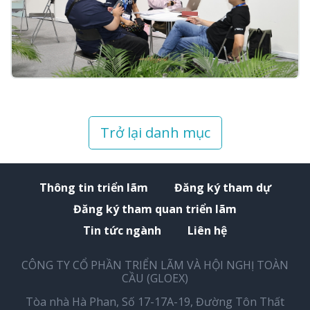
Trở lại danh mục
Thông tin triển lãm
Đăng ký tham dự
Đăng ký tham quan triển lãm
Tin tức ngành
Liên hệ
CÔNG TY CỔ PHẦN TRIỂN LÃM VÀ HỘI NGHỊ TOÀN
CẦU (GLOEX)
Tòa nhà Hà Phan, Số 17-17A-19, Đường Tôn Thất