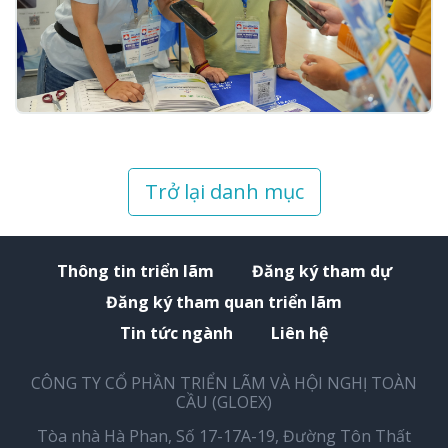
Trở lại danh mục
Thông tin triển lãm
Đăng ký tham dự
Đăng ký tham quan triển lãm
Tin tức ngành
Liên hệ
CÔNG TY CỔ PHẦN TRIỂN LÃM VÀ HỘI NGHỊ TOÀN
CẦU (GLOEX)
Tòa nhà Hà Phan, Số 17-17A-19, Đường Tôn Thất