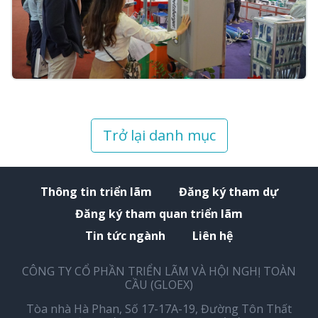
Trở lại danh mục
Thông tin triển lãm
Đăng ký tham dự
Đăng ký tham quan triển lãm
Tin tức ngành
Liên hệ
CÔNG TY CỔ PHẦN TRIỂN LÃM VÀ HỘI NGHỊ TOÀN
CẦU (GLOEX)
Tòa nhà Hà Phan, Số 17-17A-19, Đường Tôn Thất