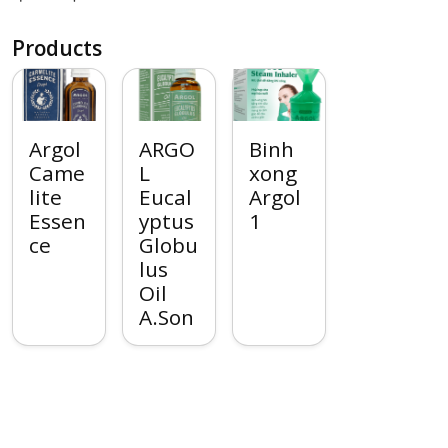
Products
Argol
ARGO
Binh
Came
L
xong
lite
Eucal
Argol
Essen
yptus
1
ce
Globu
lus
Oil
A.Son