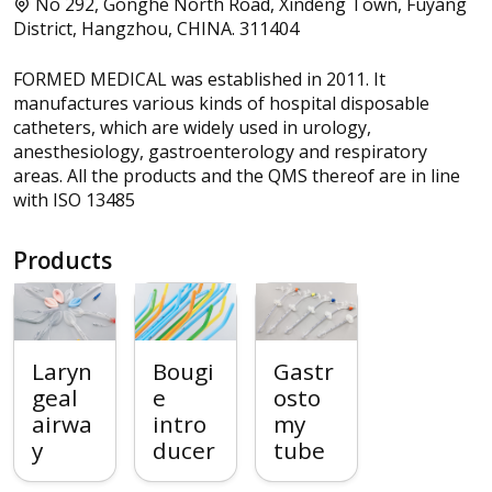
No 292, Gonghe North Road, Xindeng Town, Fuyang
District, Hangzhou, CHINA. 311404
FORMED MEDICAL was established in 2011. It
manufactures various kinds of hospital disposable
catheters, which are widely used in urology,
anesthesiology, gastroenterology and respiratory
areas. All the products and the QMS thereof are in line
with ISO 13485
Products
Laryn
Bougi
Gastr
geal
e
osto
airwa
intro
my
y
ducer
tube