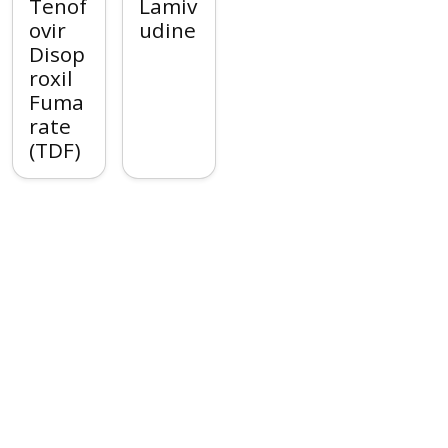
Tenof
Lamiv
ovir
udine
Disop
roxil
Fuma
rate
(TDF)