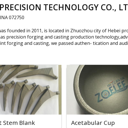
RECISION TECHNOLOGY CO., LTD
HINA 072750
s founded in 2011, is located in Zhuozhou city of Hebei pr
has precision forging and casting production technology,a
joint forging and casting, we passed authen- tication and au
nt Stem Blank
Acetabular Cup