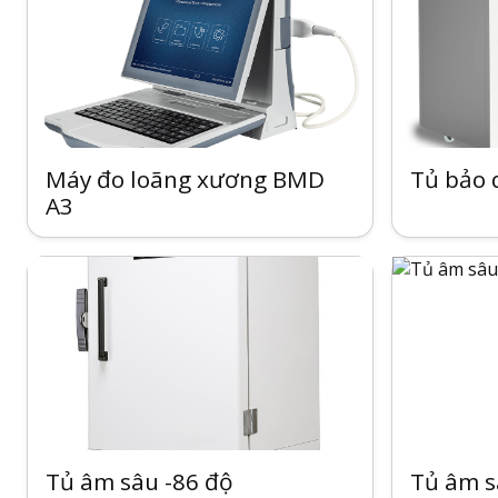
Máy đo loãng xương BMD
Tủ bảo
A3
Tủ âm sâu -86 độ
Tủ âm 