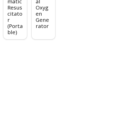
matic
al
Resus
Oxyg
citato
en
r
Gene
(Porta
rator
ble)