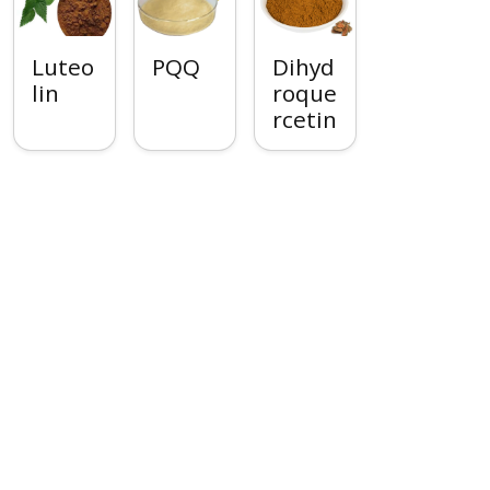
Luteo
PQQ
Dihyd
lin
roque
rcetin