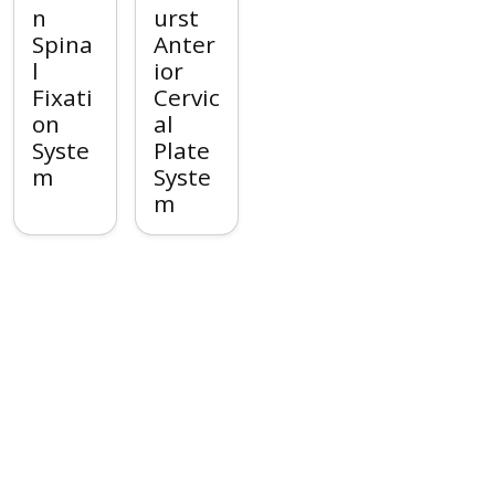
n
urst
Spina
Anter
l
ior
Fixati
Cervic
on
al
Syste
Plate
m
Syste
m