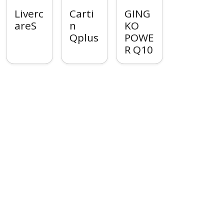
Liverc
Carti
GING
areS
n
KO
Qplus
POWE
R Q10