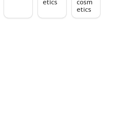
etics
cosm
etics