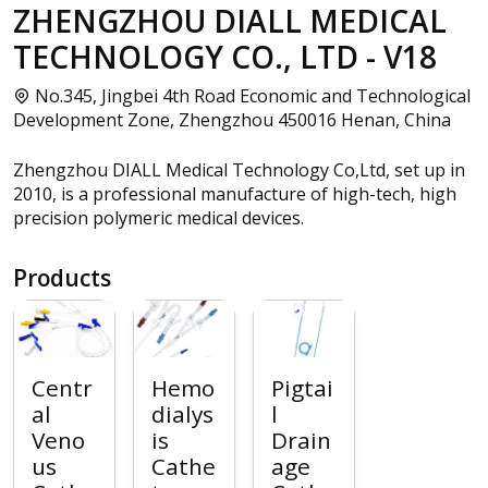
ZHENGZHOU DIALL MEDICAL
TECHNOLOGY CO., LTD - V18
No.345, Jingbei 4th Road Economic and Technological
Development Zone, Zhengzhou 450016 Henan, China
Zhengzhou DIALL Medical Technology Co,Ltd, set up in
2010, is a professional manufacture of high-tech, high
precision polymeric medical devices.
Products
Centr
Hemo
Pigtai
al
dialys
l
Veno
is
Drain
us
Cathe
age