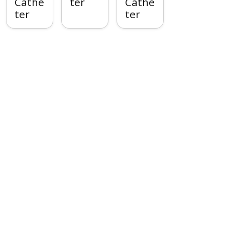
Cathe
ter
Cathe
ter
ter