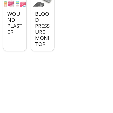
WOU
BLOO
ND
D
PLAST
PRESS
ER
URE
MONI
TOR