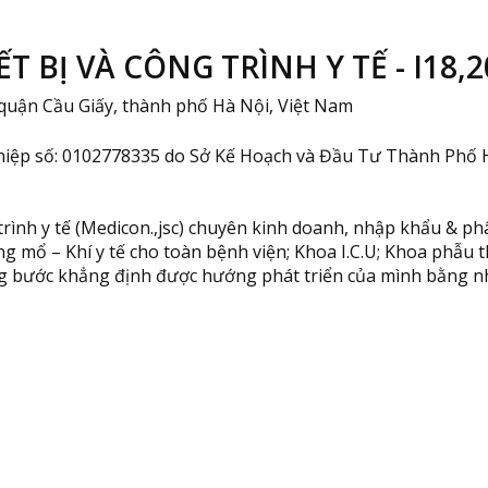
 BỊ VÀ CÔNG TRÌNH Y TẾ - I18,2
uận Cầu Giấy, thành phố Hà Nội, Việt Nam
hiệp số: 0102778335 do Sở Kế Hoạch và Đầu Tư Thành Phố 
trình y tế (Medicon.,jsc) chuyên kinh doanh, nhập khẩu & ph
hòng mổ – Khí y tế cho toàn bệnh viện; Khoa I.C.U; Khoa phẫu
ng bước khẳng định được hướng phát triển của mình bằng n