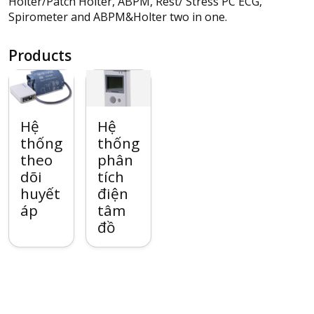
Holter/Patch Holter, ABPM, Rest/ Stress PC ECG,
Spirometer and ABPM&Holter two in one.
Products
Hệ
Hệ
thống
thống
theo
phân
dõi
tích
huyết
điện
áp
tâm
đồ