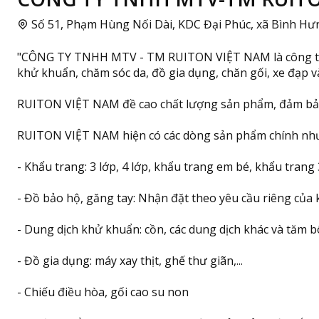
Số 51, Phạm Hùng Nối Dài, KDC Đại Phúc, xã Bình H
"CÔNG TY TNHH MTV - TM RUITON VIỆT NAM là công ty chuy
khử khuẩn, chăm sóc da, đồ gia dụng, chăn gối, xe đạp
RUITON VIỆT NAM đề cao chất lượng sản phẩm, đảm bảo a
RUITON VIỆT NAM hiện có các dòng sản phẩm chính nh
- Khẩu trang: 3 lớp, 4 lớp, khẩu trang em bé, khẩu trang
- Đồ bảo hộ, găng tay: Nhận đặt theo yêu cầu riêng của
- Dung dịch khử khuẩn: cồn, các dung dịch khác và tăm 
- Đồ gia dụng: máy xay thịt, ghế thư giãn,...
- Chiếu điều hòa, gối cao su non