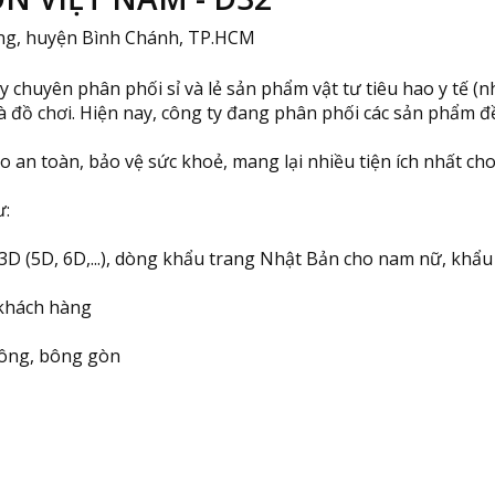
ưng, huyện Bình Chánh, TP.HCM
ên phân phối sỉ và lẻ sản phẩm vật tư tiêu hao y tế (như k
 và đồ chơi. Hiện nay, công ty đang phân phối các sản phẩ
n toàn, bảo vệ sức khoẻ, mang lại nhiều tiện ích nhất cho
ư:
 3D (5D, 6D,...), dòng khẩu trang Nhật Bản cho nam nữ, khẩu
 khách hàng
bông, bông gòn