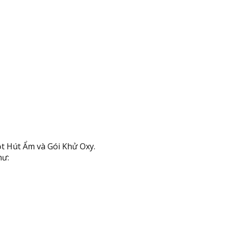
ột Hút Ẩm và Gói Khử Oxy.
hư: