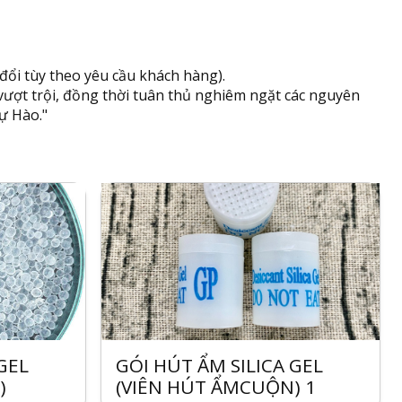
ổi tùy theo yêu cầu khách hàng).
 vượt trội, đồng thời tuân thủ nghiêm ngặt các nguyên
ự Hào."
GEL
GÓI HÚT ẨM SILICA GEL
)
(VIÊN HÚT ẨMCUỘN) 1