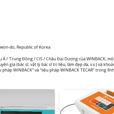
gwon-do, Republic of Korea
âu Á / Trung Đông / CIS / Châu Đại Dương của WINBACK, mộ
yên gia (bác sĩ, vật lý bác sĩ trị liệu, làm đẹp da, v.v.) và k
"liệu pháp WINBACK" và "liệu pháp WINBACK TECAR" trong lĩnh