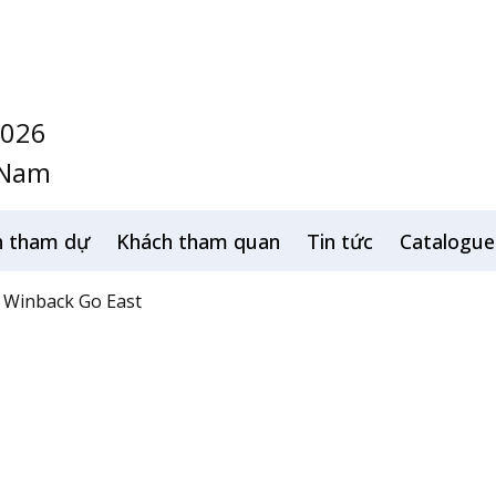
2026
 Nam
h tham dự
Khách tham quan
Tin tức
Catalogue
Winback Go East