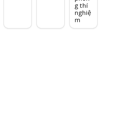
g thí
nghiệ
m