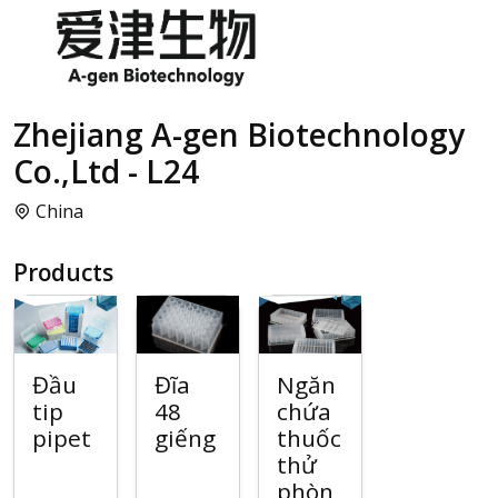
Zhejiang A-gen Biotechnology
Co.,Ltd - L24
China
Products
Đầu
Đĩa
Ngăn
tip
48
chứa
pipet
giếng
thuốc
thử
phòn