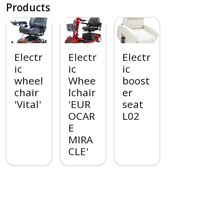
Products
Electr
Electr
Electr
ic
ic
ic
wheel
Whee
boost
chair
lchair
er
'Vital'
'EUR
seat
OCAR
L02
E
MIRA
CLE'