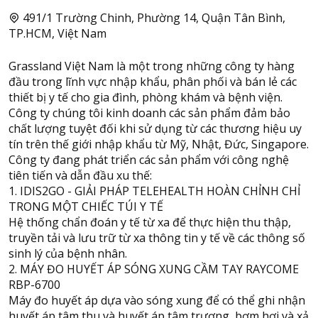
491/1 Trường Chinh, Phường 14, Quận Tân Bình,
TP.HCM, Việt Nam
Grassland Việt Nam là một trong những công ty hàng
đầu trong lĩnh vực nhập khẩu, phân phối và bán lẻ các
thiết bị y tế cho gia đình, phòng khám và bệnh viện.
Công ty chúng tôi kinh doanh các sản phẩm đảm bảo
chất lượng tuyệt đối khi sử dụng từ các thương hiệu uy
tín trên thế giới nhập khẩu từ Mỹ, Nhật, Đức, Singapore.
Công ty đang phát triển các sản phẩm với công nghệ
tiên tiến và dẫn đầu xu thế:
1. IDIS2GO - GIẢI PHÁP TELEHEALTH HOÀN CHỈNH CHỈ
TRONG MỘT CHIẾC TÚI Y TẾ
Hệ thống chẩn đoán y tế từ xa để thực hiện thu thập,
truyền tải và lưu trữ từ xa thông tin y tế về các thông số
sinh lý của bệnh nhân.
2. MÁY ĐO HUYẾT ÁP SÓNG XUNG CẦM TAY RAYCOME
RBP-6700
Máy đo huyết áp dựa vào sóng xung để có thể ghi nhận
huyết áp tâm thu và huyết áp tâm trương, bơm hơi và xả